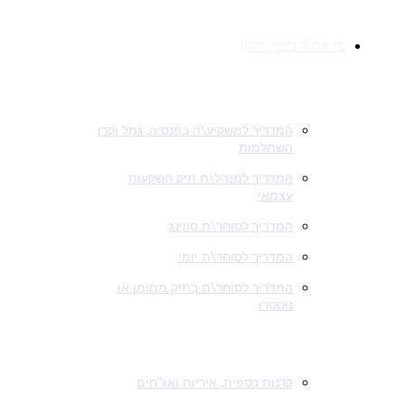
מי את\ה בשוק ההון
מי תרצה\י להיות בשוק?
המדריך למשקיע\ה בפנסיה, גמל וקרן
השתלמות
המדריך למנהל\ת תיק השקעות
עצמאי
המדריך לסוחר\ת סווינג
המדריך לסוחר\ת יומי
המדריך לסוחר\ת בתיק ממומן או
נוסטרו
משקיעים וסוחרים חייבים לדעת
קרנות כספית, איריות ואג"חים