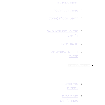
רעיונות להשקעה
מניות ותעודות סל
קריפטו ומט"ח (forex)
חשוב להיות בעניינים
חדר הניתוח הראשי של
ד"ר שוקי
חדשות שוק ההון
דיווחים רבעוניים של
חברות
שווקים בבורסה
חוזים עתידיים
סוגי חוזים
עתידיים
פלטפורמות
מסחר לחוזים