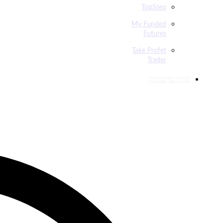
TopStep
My Funded
Futures
Take Profet
Trader
שוקי ברשתות
מצאו אותנו גם ברשתות החברתיות